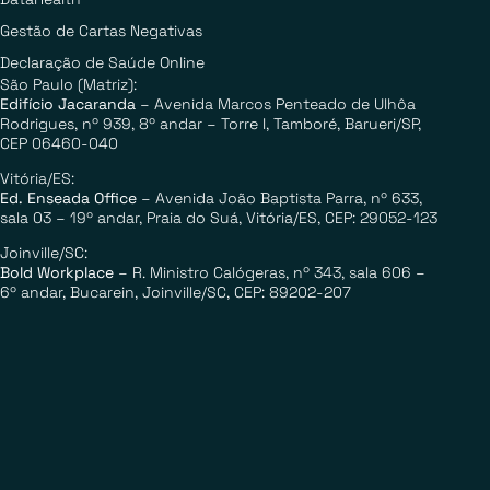
Gestão de Cartas Negativas
Declaração de Saúde Online
São Paulo (Matriz):
Edifício Jacaranda
– Avenida Marcos Penteado de Ulhôa
Rodrigues, nº 939, 8º andar – Torre I, Tamboré, Barueri/SP,
CEP 06460-040
Vitória/ES:
Ed. Enseada Office
– Avenida João Baptista Parra,
nº
633,
sala 03 – 19
º andar,
Praia do Suá, Vitória/ES, CEP: 29052-123
Joinville/SC:
Bold Workplace
– R. Ministro Calógeras,
nº
343, sala 606 –
6º andar, Bucarein, Joinville/SC, CEP: 89202-207