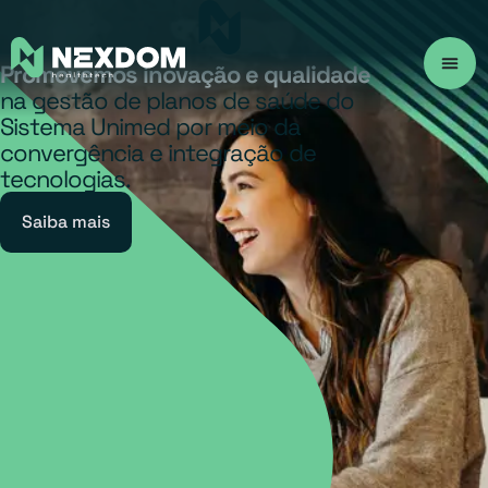
Promovemos inovação e qualidade
na gestão de planos de saúde do
Sistema Unimed por meio da
convergência e integração de
tecnologias.
Saiba mais