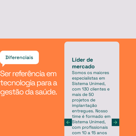
Líder de
G
mercado
e
Ser referência em
r
Somos os maiores
especialistas em
f
tecnologia para a
Sistema Unimed,
T
com 130 clientes e
gestão da saúde.
p
mais de 50
e
projetos de
a
implantação
n
entregues. Nosso
d
time é formado em
n
Sistema Unimed,
A
com profissionais
p
com 10 a 15 anos
r