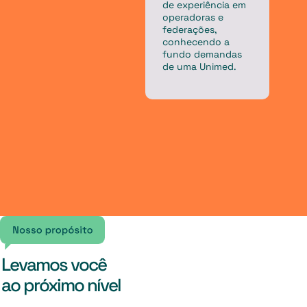
de experiência em
e
operadoras e
l
federações,
c
conhecendo a
m
fundo demandas
m
de uma Unimed.
a
L
Levamos você
ao próximo nível