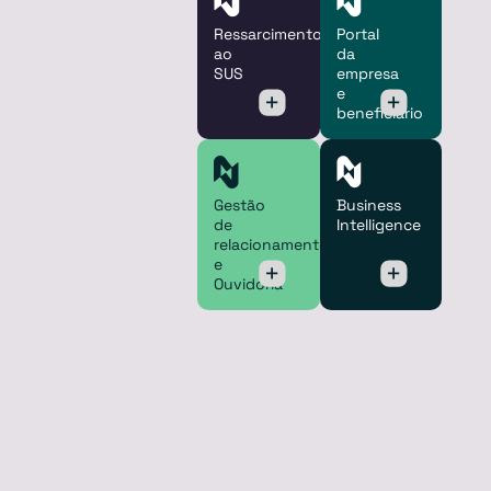
Ressarcimento
Portal
ao
da
SUS
empresa
e
beneficiário
Gestão
Business
de
Intelligence
relacionamento
e
Ouvidoria